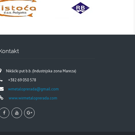
Kontakt
Nikšićki put b.b. (Industrijska zona Mareza)
+382 69 050 578
wmetaloprerada@gmail.com
www.wirmetaloprerada.com