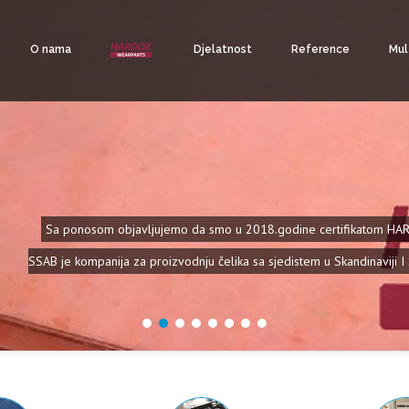
O nama
Djelatnost
Reference
Mul
Rezanje vodenim mlazom je h