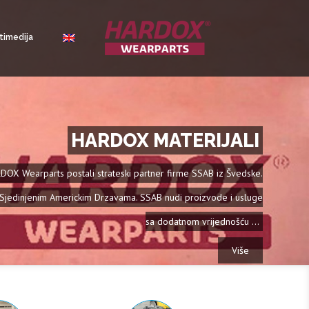
timedija
Water jet – Vodeni mlaz
ladan proces. Nema značajnih deformacija prilikom rezanja ...
Više