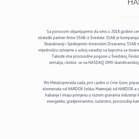
HA
Sa ponosom objavljujemo da smo u 2018.godine cer
strateški partner firme SSAB iz Švedske. SSAB je kompanija
Skandinaviji i Sjedinjenim Americkim Drzavama. SSAB 
vrijednošću razvijene u uskoj saradnji sa kupcima za stvaran
Takođe ima proizvodne pogone u Švedskoj, Finskoj
zemalja, i kotira se na NASDAQ OMX skandinavskoj b
Wir Metaloprerada sada, prvi i jedini iz Crne Gore, pr
elemenata od HARDOX čelika. Materijali od HARDOX-a o
habanje I imaju primjenu u raznim granama industrije ka
energetiku, gradjevinarstvo, rudarstvo, proizvodnji k