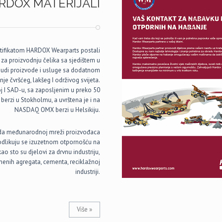
RDOX MATERIJALI
tifikatom HARDOX Wearparts postali
 za proizvodnju čelika sa sjedištem u
nudi proizvode i usluge sa dodatnom
je čvršćeg, lakšeg I održivog svijeta.
 I SAD-u, sa zaposljenim u preko 50
erzi u Stokholmu, a uvrštena je i na
NASDAQ OMX berzi u Helsikiju.
ipada međunarodnoj mreži proizvođaca
dlikuju se izuzetnom otpornošću na
o sto su djelovi za drvnu industriju,
amenih agregata, cementa, reciklažnoj
industriji.
Više »