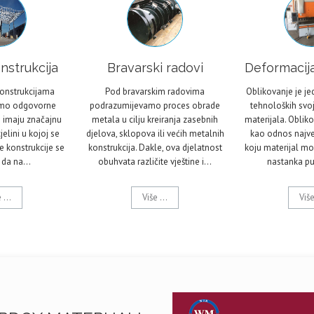
nstrukcija
Bravarski radovi
Deformacija
konstrukcijama
Pod bravarskim radovima
Oblikovanje je j
mo odgovorne
podrazumijevamo proces obrade
tehnoloških svo
e imaju značajnu
metala u cilju kreiranja zasebnih
materijala. Obliko
elini u kojoj se
djelova, sklopova ili većih metalnih
kao odnos najve
e konstrukcije se
konstrukcija. Dakle, ova djelatnost
koju materijal mo
a da na…
obuhvata različite vještine i…
nastanka pu
 ...
Više ...
Više