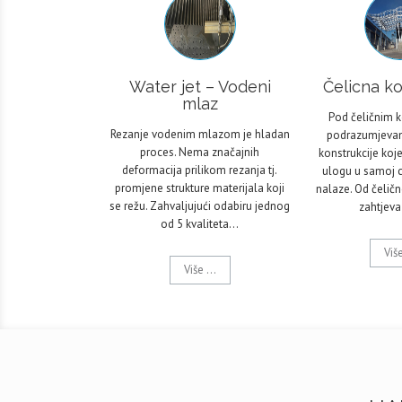
Water jet – Vodeni
Čelicna ko
mlaz
Pod čeličnim 
Rezanje vodenim mlazom je hladan
podrazumjeva
proces. Nema značajnih
konstrukcije koj
deformacija prilikom rezanja tj.
ulogu u samoj cj
promjene strukture materijala koji
nalaze. Od čeličn
se režu. Zahvaljujući odabiru jednog
zahtjev
od 5 kvaliteta…
Više
Više ...