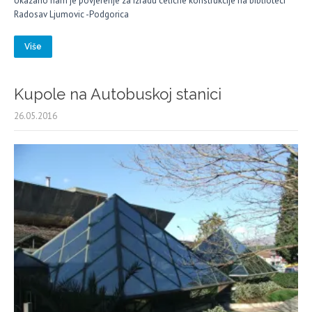
Ukazano nam je povjerenje za izradu celicne konstrukcije na biblioteci
Radosav Ljumovic -Podgorica
Više
Kupole na Autobuskoj stanici
26.05.2016