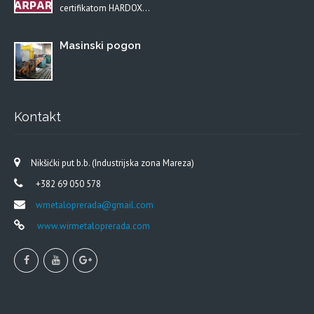
certifikatom HARDOX…
Masinski pogon
Kontakt
Nikšićki put b.b. (Industrijska zona Mareza)
+382 69 050 578
wmetaloprerada@gmail.com
www.wirmetaloprerada.com