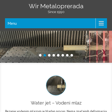
Wir Metaloprerada
Since 1990
Menu
Water jet – Vodeni mlaz
Rezanje vodenim mlazom je hladan proces. Nema značajnih deformacija