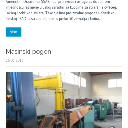
Americkim Drzavama. SSAB nudi proizvode i usluge sa dodatnom
vrijednošću razvijene u uskoj saradnji sa kupcima za stvaranje čvršćeg,
lakšeg I održivog svijeta. Takodje ima proizvodne pogone u Švedskoj,
Finskoj I SAD-u, sa zaposljenim u preko 50 zemalja, i kotira…
Više
Masinski pogon
26.05.2016