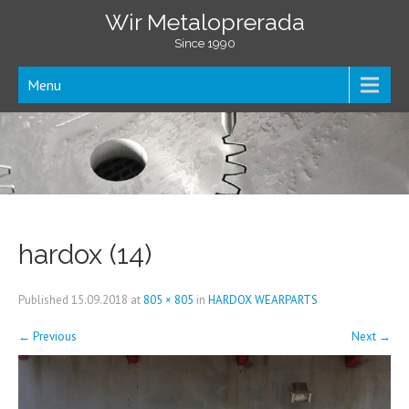
Wir Metaloprerada
Since 1990
Menu
hardox (14)
Published
15.09.2018
at
805 × 805
in
HARDOX WEARPARTS
←
Previous
Next
→