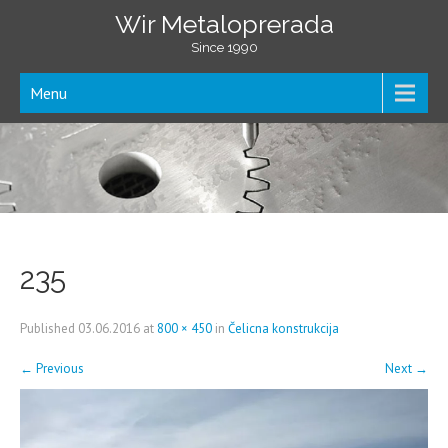
Wir Metaloprerada
Since 1990
Menu
235
Published
03.06.2016
at
800 × 450
in
Čelicna konstrukcija
←
Previous
Next
→