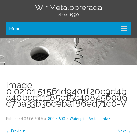
Wir Metaloprerada
Since 1990
Menu
image-
0.02.01.51561d9401f20c9d4b
a40bcd11185c15c4084560a6
c7ba33b36cebaf86ed71c0-V
Published
03.06.2016
at
800 × 600
in
Water jet – Vodeni mlaz
←
Previous
Next
→