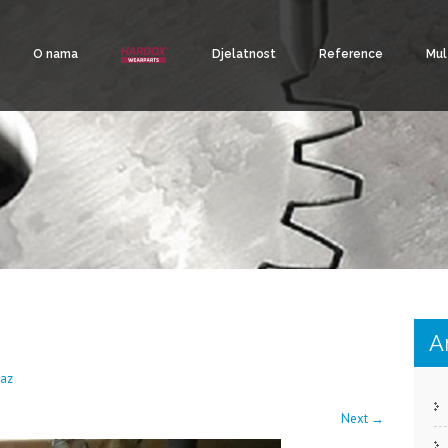
O nama
Djelatnost
Reference
Mul
A
laz
Next
→