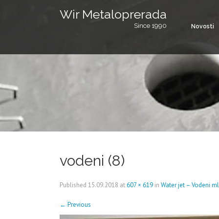
Wir Metaloprerada
Since 1990
Novosti
vodeni (8)
Published
15.09.2018
at
607 × 619
in
Water jet – Vodeni m
←
Previous