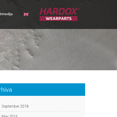
timedija
rhiva
September 2018
May 2016