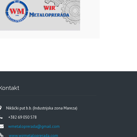
Kontakt
Nikšićki put b.b. (Industrijska zona Mareza)
+382 69 050 578
wmetaloprerada@gmail.com
www.wirmetaloprerada.com