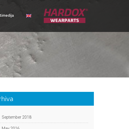
timedija
rhiva
September 2018
May 2016