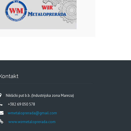
Kontakt
Nikšićki put b.b. (Industrijska zona Mareza)
+382 69 050 578
wmetaloprerada@gmail.com
www.wirmetaloprerada.com