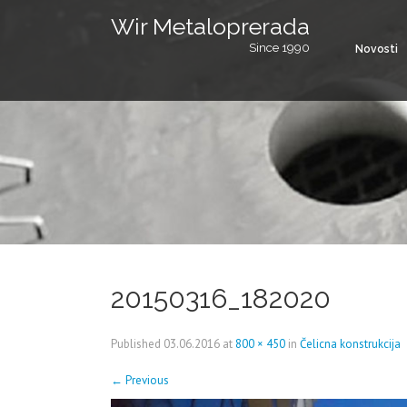
Wir Metaloprerada
Since 1990
Novosti
20150316_182020
Published
03.06.2016
at
800 × 450
in
Čelicna konstrukcija
←
Previous