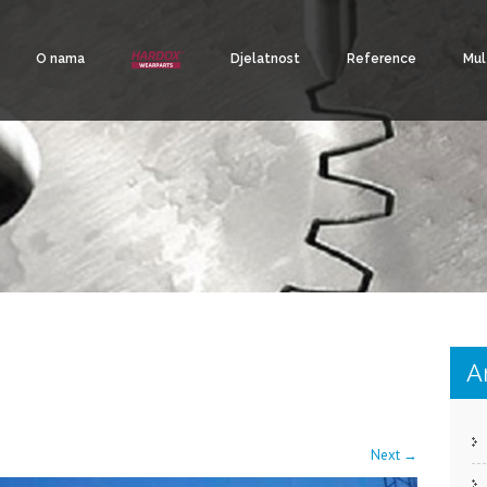
O nama
Djelatnost
Reference
Mul
A
Next
→