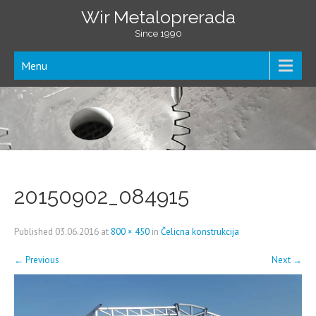
Wir Metaloprerada
Since 1990
Menu
20150902_084915
Published
03.06.2016
at
800 × 450
in
Čelicna konstrukcija
←
Previous
Next
→