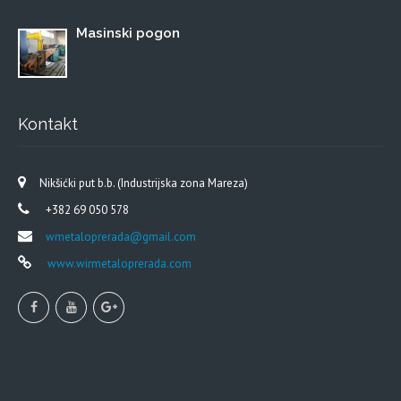
Masinski pogon
Kontakt
Nikšićki put b.b. (Industrijska zona Mareza)
+382 69 050 578
wmetaloprerada@gmail.com
www.wirmetaloprerada.com